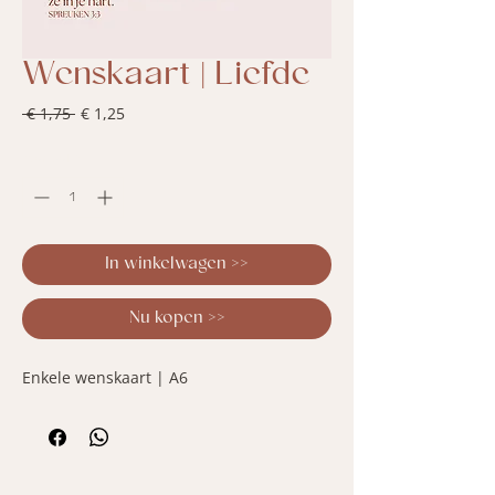
Wenskaart | Liefde
Normale
Verkoopprijs
 € 1,75 
€ 1,25
prijs
Aantal
*
In winkelwagen >>
Nu kopen >>
Enkele wenskaart | A6