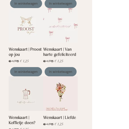
In winkelwagen
In winkelwagen
Wenskaart | Proost
Wenskaart | Van
op jou
harte gefeliciteerd
Normale prijs
€ 1,75
Verkoopprijs
Normale prijs
€ 1,75
Verkoopprijs
€ 1,25
€ 1,25
In winkelwagen
In winkelwagen
Wenskaart |
Wenskaart | Liefde
Koffietje doen?
Normale prijs
€ 1,75
Verkoopprijs
€ 1,25