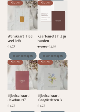
Nieuw
Nieuw
Wenskaart | Heel
Kaartenset | In Zijn
veel liefs
handen
Prijs
Normale prijs
€ 3,50
Verkoopprijs
€ 1,75
€ 2,50
In winkelwagen
In winkelwagen
Nieuw
Nieuw
Bijbelse kaart |
Bijbelse kaart |
Jakobus 1:17
Klaagliederen 3
Prijs
Prijs
€ 1,75
€ 1,75