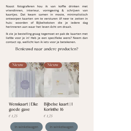
Naast fotograferen hou ik van koffie drinken met
vriendinnen, interieur, vormgeving & schrijven van
kaartjes. Dat kwam samen in mooie, minimalistisch
ontworpen kaarten om te versturen óf neer te zetten in
huis: woorden of Bijbelteksten die je iedere dag
herinneren aan waar het leven écht om draait.
Ik zie je bestelling graag tegemoet en pak de kaarten met
liefde voor je in! Heb je een specifieke wens? Neem dan
contact op, wellicht kan ik iets voor je betekenen.
Benieuwd naar andere producten?
Nieuw
Nieuw
Wenskaart | Elke
Bijbelse kaart | 1
goede gave
Korinthe 16
Prijs
Prijs
€ 1,75
€ 1,75
In winkelwagen
In winkelwagen