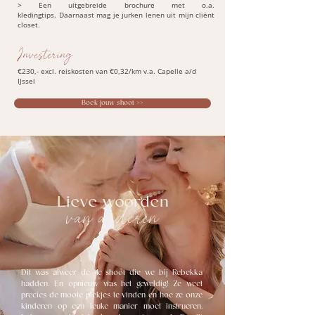
> Een uitgebreide brochure met o.a.
kledingtips.
Daarnaast mag je jurken lenen uit mijn
cliënt
closet.
Investering
€230,- excl. reiskosten van €0,32/km v.a. Capelle a/d
IJssel
Boek jouw shoot >>
Lieve woorden
van anderen
Dit was alweer de 4e shoot die we bij Rebekka
hadden. En opnieuw was het geweldig! Ze weet
precies de mooie plekjes te vinden en hoe ze onze
kinderen op een leuke manier moet instrueren.