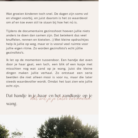
Wat groeien kinderen toch snel. De dagen zijn soms vol
en vliegen voorbij, en juist daarom is het zo waardevol
om af en toe even stil te staan bij hoe het nú is.
Tijdens de documentaire gezinsshoot hoeven jullie niets
anders te doen dan samen zijn. Dat betekent dus veel
knuffelen, rennen en kietelen. ;) Met kleine opdrachtjes
help ik jullie op weg, maar er is vooral veel ruimte voor
jullie eigen ritme. Zo worden gezinsfoto's echt júllie
gezinsfoto's.
Ik let op de momenten tussendoor. Een handje dat even
door je haar gaat, een lach, een blik of een kusje met
misschien nog wat zand op je wang. Juist die kleine
dingen maken jullie verhaal. Zo ontstaat een serie
beelden die niet alleen mooi is voor nu, maar die later
steeds waardevoller wordt. Omdat het laat zien wie jullie
echt zijn.
Dat handje in je haar en het zandkusje op je
dát wil je je later herinneren.
wang.