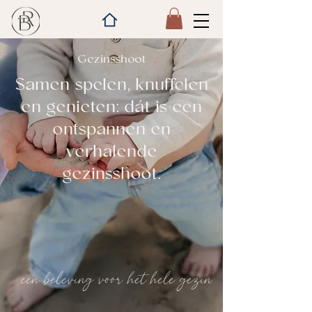
Gezinsshoot
Samen spelen, knuffelen
en genieten: dát is een
ontspannen en
verhalende
gezinsshoot.
een beleving voor het hele gezin