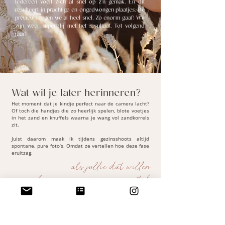
Iedereen voelt zich al snel op z'n gemak. En dit
resulteert in prachtige en ongedwongen plaatjes. De
preview kregen we al heel snel. Zo enorm gaaf! Wij
zijn weer superblij met het resultaat. Tot volgend
jaar!
Wat wil je later herinneren?
Het moment dat je kindje perfect naar de camera lacht?
Of toch die handjes die zo heerlijk spelen, blote voetjes
in het zand en knuffels waarna je wang vol zandkorrels
zit.
Juist daarom maak ik tijdens gezinsshoots altijd
spontane, pure foto’s. Omdat ze vertellen hoe deze fase
eruitzag.
als jullie dát willen
herinneren, zijn we een match