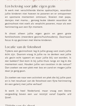
Een beleving voor jullie eigen gezin
Ik werk met verschillende kleine opdrachtjes, waardoor
jullie kinderen niet hoeven te poseren en er ontspannen
en spontane momenten ontstaan. Stoeien met papa,
dansjes met mama... genoeg leuke ideeën waardoor de
gezinsshoot niet voelt als verplicht poseren, maar als een
herinnering aan een fijn moment.
Ik shoot alleen jullie eigen gezin en geen grote
familieshoots (meerdere gezins/huishoudens). Daarnaast
focus ik op gezinnen met kleine kinderen.
Locatie van de fotoshoot
Tijdens een gezinsshoot leg ik jullie graag vast zoals jullie
écht zijn. Daarom vraag ik jullie na te denken wat jullie
als gezin echt typeert en waar jullie blij van worden. Is
dat bakken? Dan kom ik bij jullie thuis langs en leg ik die
momenten vast. Houden jullie van ravotten in de natuur?
Dan zoeken we een plek met bos en zand en mogen jullie
daar je gang gaan.
Zo zoeken we naar een activiteit en plek die bij jullie past
en is het resultaat van de fotoshoot een fijne herinnering
én een galerij met jullie verhaal!
Ik werk in heel Nederland, maar vraag een kleine
vergoeding boven een uur reistijd vanaf Capelle a/d
IJssel.